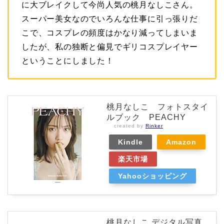
に大ブレイクして今尚人気の桃月なしこさん。
スーパー美女なのでいろんな仕事に引っ張りだ
こで、コスプレの頻度はかなり減ってしまいま
したが、私の独断と偏見でギリコスプレイヤー
ということにしました！
桃月なしこ フォトスタイ
ルブック PEACHY
created by
Rinker
Kindle
Amazon
楽天市場
Yahooショッピング
桃月なしこ デジタル写真