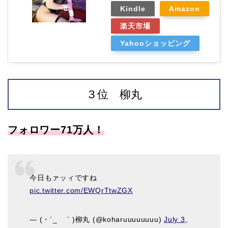
Kindle
Amazon
楽天市場
Yahooショッピング
３位 柳丸
フォロワー71万人！
今日もァッィですね
pic.twitter.com/EWQrTtwZGX
— (・´_ゝ｀)柳丸 (@koharuuuuuuuu)
July 3,