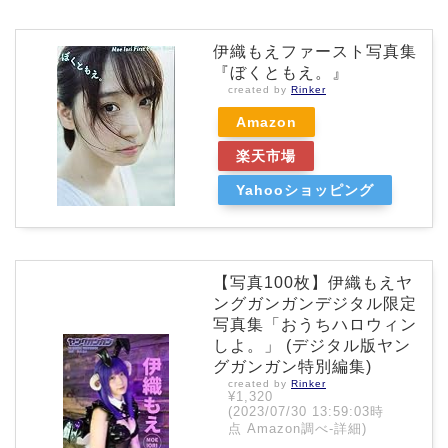
伊織もえファースト写真集
『ぼくともえ。』
created by
Rinker
Amazon
楽天市場
Yahooショッピング
【写真100枚】伊織もえヤ
ングガンガンデジタル限定
写真集「おうちハロウィン
しよ。」 (デジタル版ヤン
グガンガン特別編集)
created by
Rinker
¥1,320
(2023/07/30 13:59:03時
点 Amazon調べ-
詳細)