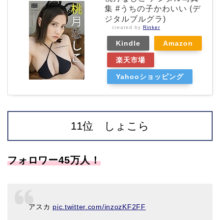
集 #うちの子かわいい (デ
ジタルブルグラ)
created by
Rinker
Kindle
Amazon
楽天市場
Yahooショッピング
11位 しょこら
フォロワー45万人！
アスカ
pic.twitter.com/inzozKF2FF