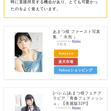
時に直接拝見する機会があり、とても可愛かっ
たのをよく覚えています。
あまつ様 ファースト写真
集 『 水泡 』
created by
Rinker
月鈴舎
Amazon
楽天市場
Yahooショッピング
[ハレム]あまつ様フェチグ
ラビア「青春フェティッシ
ュ」【美麗版32P】
created by
Rinker