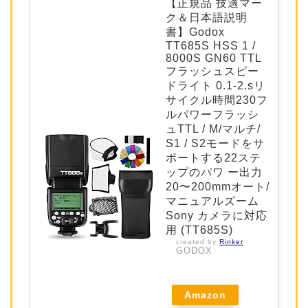
【正規品 技適マー
ク＆日本語説明
書】Godox
TT685S HSS 1 /
8000S GN60 TTL
フラッシュスピー
ドライト 0.1-2.sリ
サイクル時間230フ
ルパワーフラッシ
ュTTL / M/マルチ/
S1 / S2モードをサ
ポートする22ステ
ップのパワ ー出力
20〜200mmオート/
マニュアルズーム
Sony カメラに対応
用 (TT685S)
created by
Rinker
GODOX
Amazon