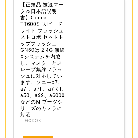
【正規品 技適マー
ク＆日本語説明
書】Godox
TT600S スピード
ライト フラッシュ
ストロボ セットト
ップフラッシュ
GN60は 2.4G 無線
Xシステムを内蔵
し、マスターとス
レーブ無線フラッ
シュに対応してい
ます、ソニーa7、
a7r、a7II、a7RII、
a58、a99、a6000
などのMIブーツシ
リーズのカメラに
対応
GODOX