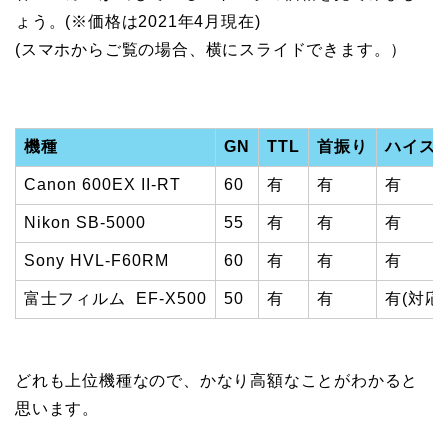
ょう。(※価格は2021年4月現在)
(スマホからご覧の場合、横にスライドできます。）
機種
GN
TTL
首振り
ハイス
Canon 600EX II-RT
60
有
有
有
Nikon SB-5000
55
有
有
有
Sony HVL-F60RM
60
有
有
有
富士フィルム EF-X500
50
有
有
有(対応
どれも上位機種なので、かなり高額なことがわかると
思います。