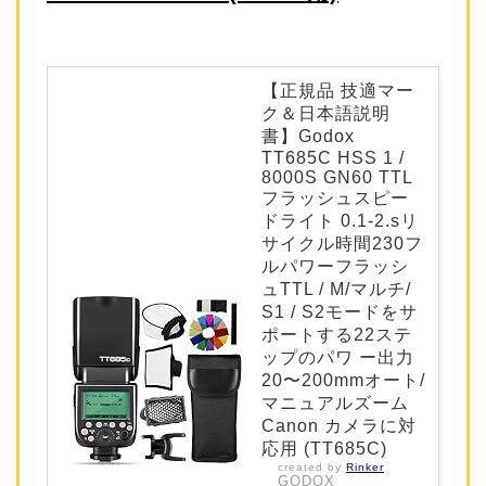
【正規品 技適マー
ク＆日本語説明
書】Godox
TT685C HSS 1 /
8000S GN60 TTL
フラッシュスピー
ドライト 0.1-2.sリ
サイクル時間230フ
ルパワーフラッシ
ュTTL / M/マルチ/
S1 / S2モードをサ
ポートする22ステ
ップのパワ ー出力
20〜200mmオート/
マニュアルズーム
Canon カメラに対
応用 (TT685C)
created by
Rinker
GODOX