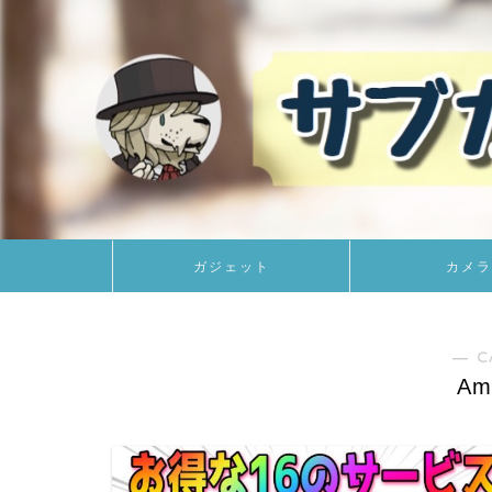
ガジェット
カメラ
― C
Am