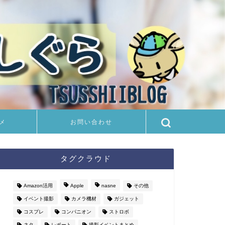
メ
お問い合わせ
タグクラウド
Amazon活用
Apple
nasne
その他
イベント撮影
カメラ機材
ガジェット
コスプレ
コンパニオン
ストロボ
ネタ
レポート
撮影イベントまとめ