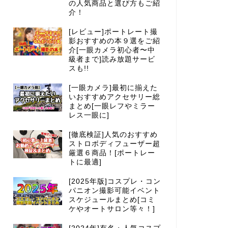
の人気商品と選び方もご紹
介！
[レビュー]ポートレート撮
影おすすめの本９選をご紹
介[一眼カメラ初心者〜中
級者まで]読み放題サービ
スも!!
[一眼カメラ]最初に揃えた
いおすすめアクセサリー総
まとめ[一眼レフやミラー
レス一眼に]
[徹底検証]人気のおすすめ
ストロボディフューザー超
厳選６商品！[ポートレー
トに最適]
[2025年版]コスプレ・コン
パニオン撮影可能イベント
スケジュールまとめ[コミ
ケやオートサロン等々！]