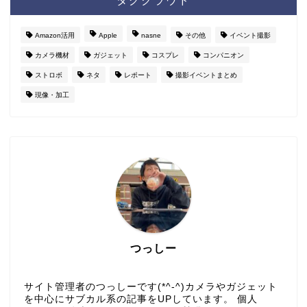
タグクラウド
Amazon活用
Apple
nasne
その他
イベント撮影
カメラ機材
ガジェット
コスプレ
コンパニオン
ストロボ
ネタ
レポート
撮影イベントまとめ
現像・加工
つっしー
サイト管理者のつっしーです(*^-^)カメラやガジェット
を中心にサブカル系の記事をUPしています。 個人