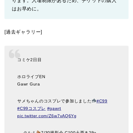
ります。入場制限があるため、チケットの購入
はお早めに。
[過去ギャラリー]
コミケ2日目
ホロライブEN
Gawr Gura
サメちゃんのコスプレで参加しました
#C99
#C99コスプレ
#gawrt
pic.twitter.com/Z6w7vAQ6Yg
— クルミ
7/30撮影会.C100土西き29a