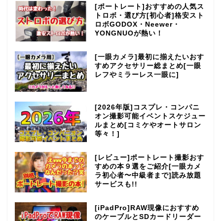
[ポートレート]おすすめの人気ス
トロボ・選び方[初心者]格安スト
ロボGODOX・Neewer・
YONGNUOが熱い！
[一眼カメラ]最初に揃えたいおす
すめアクセサリー総まとめ[一眼
レフやミラーレス一眼に]
[2026年版]コスプレ・コンパニ
オン撮影可能イベントスケジュー
ルまとめ[コミケやオートサロン
等々！]
[レビュー]ポートレート撮影おす
すめの本９選をご紹介[一眼カメ
ラ初心者〜中級者まで]読み放題
サービスも!!
[iPadPro]RAW現像におすすめ
のケーブルとSDカードリーダー