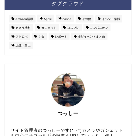
タグクラウド
Amazon活用
Apple
nasne
その他
イベント撮影
カメラ機材
ガジェット
コスプレ
コンパニオン
ストロボ
ネタ
レポート
撮影イベントまとめ
現像・加工
つっしー
サイト管理者のつっしーです(*^-^)カメラやガジェット
を中心にサブカル系の記事をUPしています。 個人