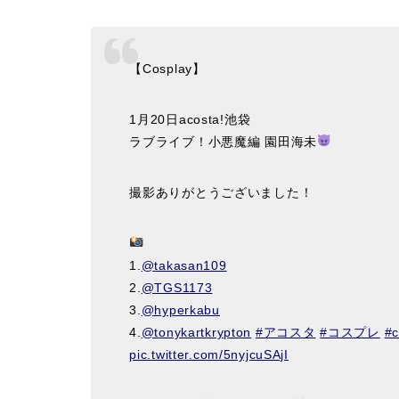
【Cosplay】
1月20日acosta!池袋
ラブライブ！小悪魔編 園田海未
撮影ありがとうございました！
1.
@takasan109
2.
@TGS1173
3.
@hyperkabu
4.
@tonykartkrypton
#アコスタ
#コスプレ
#c
pic.twitter.com/5nyjcuSAjI