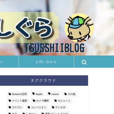
メ
お問い合わせ
タグクラウド
Amazon活用
Apple
nasne
その他
イベント撮影
カメラ機材
ガジェット
コスプレ
コンパニオン
ストロボ
ネタ
レポート
撮影イベントまとめ