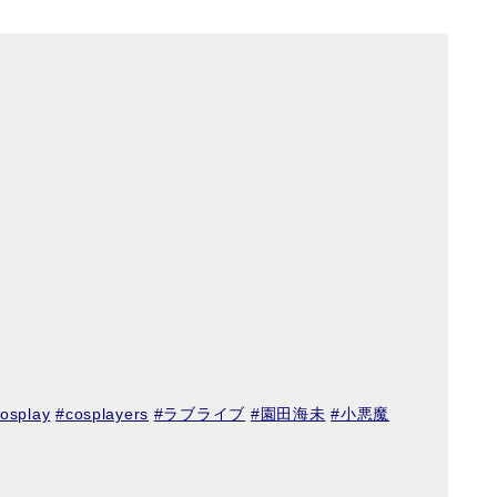
osplay
#cosplayers
#ラブライブ
#園田海未
#小悪魔