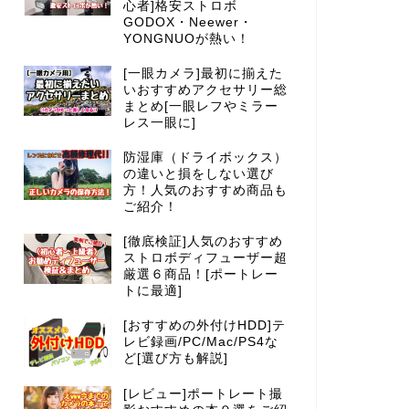
心者]格安ストロボ
GODOX・Neewer・
YONGNUOが熱い！
[一眼カメラ]最初に揃えた
いおすすめアクセサリー総
まとめ[一眼レフやミラー
レス一眼に]
防湿庫（ドライボックス）
の違いと損をしない選び
方！人気のおすすめ商品も
ご紹介！
[徹底検証]人気のおすすめ
ストロボディフューザー超
厳選６商品！[ポートレー
トに最適]
[おすすめの外付けHDD]テ
レビ録画/PC/Mac/PS4な
ど[選び方も解説]
[レビュー]ポートレート撮