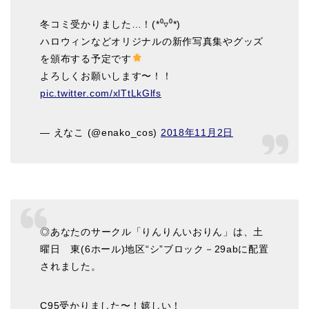
冬コミ受かりました…！(*⁰▿⁰*)
ハロウィンなどオリジナルの新作写真集やグッズ
を頒布する予定です
よろしくお願いします〜！！
pic.twitter.com/xlTtLkGlfs
— えなこ (@enako_cos)
2018年11月2日
◎あなたのサークル「りんりんいおりん」は、土
曜日 東(6ホール)地区“シ”ブロック－29abに配置
されました。
C95受かりました〜！嬉しい！