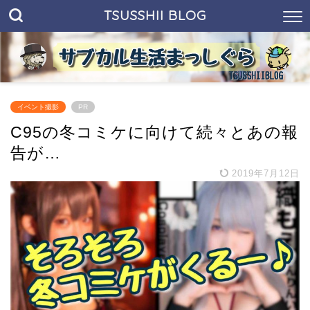
TSUSSHII BLOG
イベント撮影
PR
C95の冬コミケに向けて続々とあの報
告が…
2019年7月12日