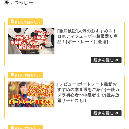
著：つっしー
[徹底検証]人気のおすすめスト
ロボディフューザー超厳選６商
品！[ポートレートに最適]
[レビュー]ポートレート撮影お
すすめの本９選をご紹介[一眼カ
メラ初心者〜中級者まで]読み放
題サービスも!!