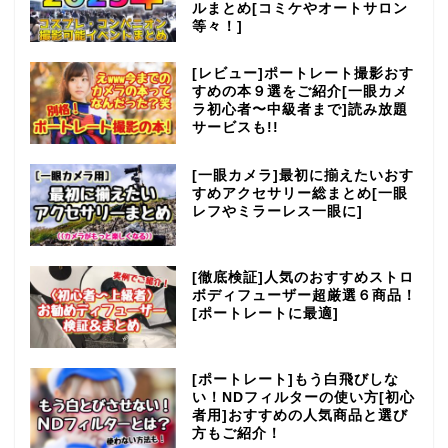
ルまとめ[コミケやオートサロン
等々！]
[レビュー]ポートレート撮影おす
すめの本９選をご紹介[一眼カメ
ラ初心者〜中級者まで]読み放題
サービスも!!
[一眼カメラ]最初に揃えたいおす
すめアクセサリー総まとめ[一眼
レフやミラーレス一眼に]
[徹底検証]人気のおすすめストロ
ボディフューザー超厳選６商品！
[ポートレートに最適]
[ポートレート]もう白飛びしな
い！NDフィルターの使い方[初心
者用]おすすめの人気商品と選び
方もご紹介！